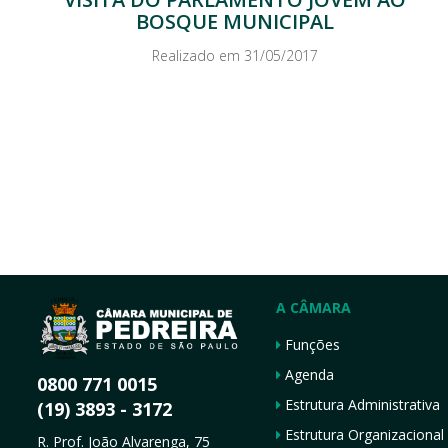
BOSQUE MUNICIPAL
Realizado em 31/05/2017
A CÂMARA
Funções
Agenda
0800 771 0015
Estrutura Administrativa
(19) 3893 - 3172
Estrutura Organizacional
R. Prof. João Alvarenga, 75