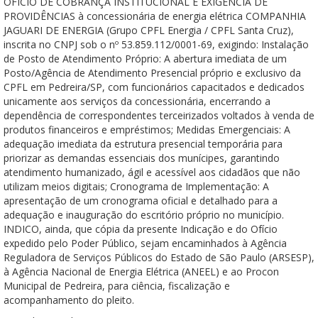
OFÍCIO DE COBRANÇA INSTITUCIONAL E EXIGÊNCIA DE
PROVIDÊNCIAS à concessionária de energia elétrica COMPANHIA
JAGUARI DE ENERGIA (Grupo CPFL Energia / CPFL Santa Cruz),
inscrita no CNPJ sob o nº 53.859.112/0001-69, exigindo: Instalação
de Posto de Atendimento Próprio: A abertura imediata de um
Posto/Agência de Atendimento Presencial próprio e exclusivo da
CPFL em Pedreira/SP, com funcionários capacitados e dedicados
unicamente aos serviços da concessionária, encerrando a
dependência de correspondentes terceirizados voltados à venda de
produtos financeiros e empréstimos; Medidas Emergenciais: A
adequação imediata da estrutura presencial temporária para
priorizar as demandas essenciais dos munícipes, garantindo
atendimento humanizado, ágil e acessível aos cidadãos que não
utilizam meios digitais; Cronograma de Implementação: A
apresentação de um cronograma oficial e detalhado para a
adequação e inauguração do escritório próprio no município.
INDICO, ainda, que cópia da presente Indicação e do Ofício
expedido pelo Poder Público, sejam encaminhados à Agência
Reguladora de Serviços Públicos do Estado de São Paulo (ARSESP),
à Agência Nacional de Energia Elétrica (ANEEL) e ao Procon
Municipal de Pedreira, para ciência, fiscalização e
acompanhamento do pleito.