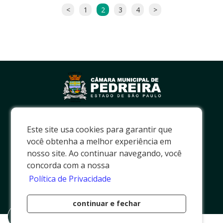
<
1
2
3
4
>
0800 771 0015
Este site usa cookies para garantir que
(19) 3893 - 3172
você obtenha a melhor experiência em
R. Prof. João Alvarenga, 75
nosso site. Ao continuar navegando, você
Centro, Pedreira - SP.
concorda com a nossa
CEP 13920-025
Política de Privacidade
E-mail Institucional
pedreira@camarapedreira.sp.gov.br
continuar e fechar