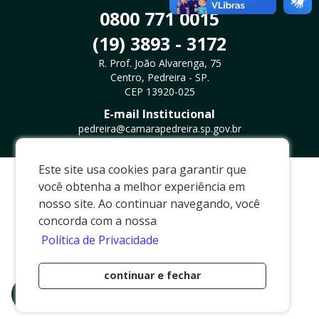
0800 771 0015
(19) 3893 - 3172
R. Prof. João Alvarenga, 75
Centro, Pedreira - SP.
CEP 13920-025
E-mail Institucional
pedreira@camarapedreira.sp.gov.br
Este site usa cookies para garantir que
Desenvolvido por
Via Brasil Web Project
você obtenha a melhor experiência em
nosso site. Ao continuar navegando, você
concorda com a nossa
Política de Privacidade
continuar e fechar