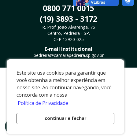
0800 771 0015
(19) 3893 - 3172
R. Prof. João Alvarenga, 75
Centro, Pedreira - SP.
CEP 13920-025
E-mail Institucional
pedreira@camarapedreira.sp.gov.br
Este site usa cookies para garantir que
Desenvolvido por
Via Brasil Web Project
você obtenha a melhor experiência em
nosso site. Ao continuar navegando, você
concorda com a nossa
Política de Privacidade
continuar e fechar